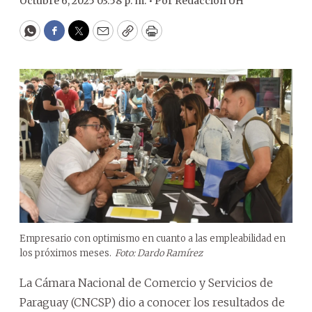
Octubre 6, 2025 03:58 p. m. •
Por
Redacción ÚH
WhatsApp
Facebook
Twitter
Email
Copy
Print
Empresario con optimismo en cuanto a las empleabilidad en
los próximos meses.
Foto: Dardo Ramírez
La Cámara Nacional de Comercio y Servicios de
Paraguay (CNCSP) dio a conocer los resultados de