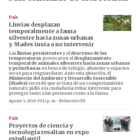
País
Lluvias desplazan
temporalmente a fauna
silvestre hacia zonas urbanas
y Mades insta a no intervenir
Las
lluvias persistentes
y el
descenso de las
temperaturas
provocaron el
desplazamiento
temporal de animales silvestres hacia zonas urbanas
y periurbanas
en busca de refugio, alimento y espacios
secos para resguardarse. Ante esta situación, el
Ministerio del Ambiente y Desarrollo Sostenible
(Mades)
recordó que se trata de un comportamiento
natural y pidió a la ciudadanía evitar intervenir para
proteger tanto a las personas como a la fauna.
·
Agosto 5, 2026 05:12 p. m.
Redacción ÚH
País
Proyectos de ciencia y
tecnología resaltan en expo
estudiantil