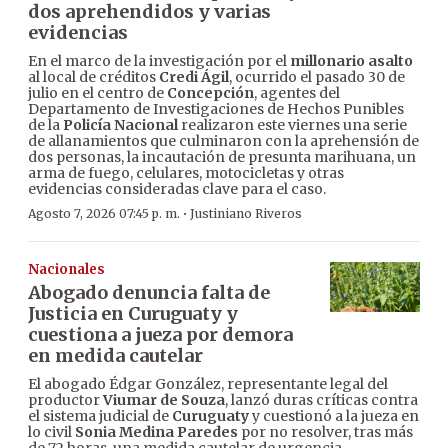
dos aprehendidos y varias
evidencias
En el marco de la investigación por el
millonario asalto
al local de créditos
Credi Ágil
, ocurrido el pasado 30 de
julio en el centro de
Concepción
, agentes del
Departamento de Investigaciones de Hechos Punibles
de la
Policía Nacional
realizaron este viernes una serie
de allanamientos que culminaron con la aprehensión de
dos personas, la incautación de presunta marihuana, un
arma de fuego, celulares, motocicletas y otras
evidencias consideradas clave para el caso.
·
Agosto 7, 2026 07:45 p. m.
Justiniano Riveros
Nacionales
Abogado denuncia falta de
Justicia en Curuguaty y
cuestiona a jueza por demora
en medida cautelar
El abogado Édgar González, representante legal del
productor
Viumar de Souza
, lanzó duras críticas contra
el sistema judicial de
Curuguaty
y cuestionó a la jueza en
lo civil
Sonia Medina Paredes
por no resolver, tras más
de 72 horas, una medida cautelar de urgencia