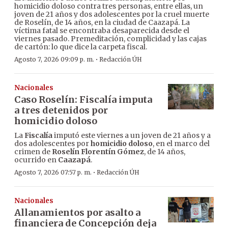
homicidio doloso contra tres personas, entre ellas, un
joven de 21 años y dos adolescentes por la cruel muerte
de Roselín, de 14 años, en la ciudad de Caazapá. La
víctima fatal se encontraba desaparecida desde el
viernes pasado. Premeditación, complicidad y las cajas
de cartón: lo que dice la carpeta fiscal.
·
Agosto 7, 2026 09:09 p. m.
Redacción ÚH
Nacionales
Caso Roselín: Fiscalía imputa
a tres detenidos por
homicidio doloso
La
Fiscalía
imputó este viernes a un joven de 21 años y a
dos adolescentes por
homicidio doloso
, en el marco del
crimen de
Roselín Florentín Gómez
, de 14 años,
ocurrido en
Caazapá
.
·
Agosto 7, 2026 07:57 p. m.
Redacción ÚH
Nacionales
Allanamientos por asalto a
financiera de Concepción deja