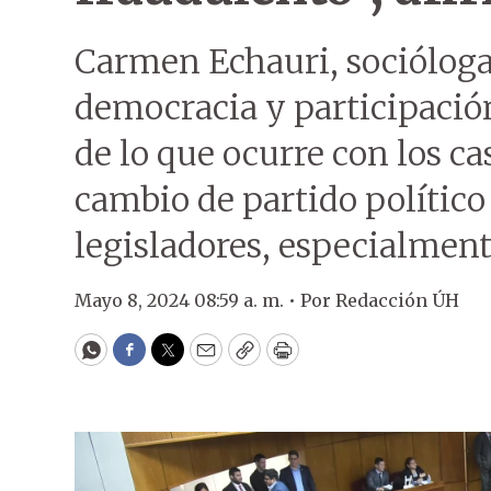
Carmen Echauri, socióloga
democracia y participación
de lo que ocurre con los c
cambio de partido polític
legisladores, especialment
Mayo 8, 2024 08:59 a. m. •
Por
Redacción ÚH
WhatsApp
Facebook
Twitter
Email
Copy
Print