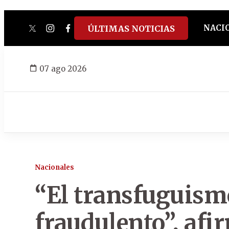
NACI
ÚLTIMAS NOTICIAS
twitter
instagram
facebook
tiktok
youtube
spotify
07 ago 2026
Nacionales
“El transfuguism
fraudulento”, afi