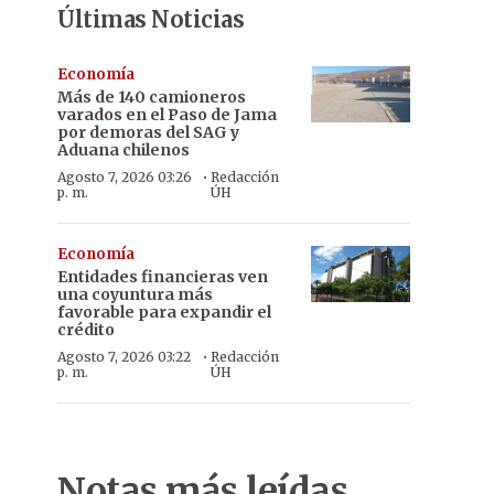
Últimas Noticias
Economía
Más de 140 camioneros
varados en el Paso de Jama
por demoras del SAG y
Aduana chilenos
·
Agosto 7, 2026 03:26
Redacción
p. m.
ÚH
Economía
Entidades financieras ven
una coyuntura más
favorable para expandir el
crédito
·
Agosto 7, 2026 03:22
Redacción
p. m.
ÚH
Notas más leídas