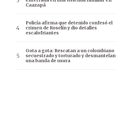
enterrada en una vivienda familiar en
Caazapá
Policía afirma que detenido confesó el
crimen de Roselín y dio detalles
escalofriantes
Gota a gota: Rescatan a un colombiano
secuestrado y torturado y desmantelan
una banda de usura