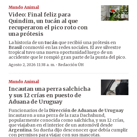
Mundo Animal
Video: Final feliz para
Quindim, un tucán al que
recuperaron el pico roto con
una prótesis
La historia de un
tucán
que recibió una prótesis en
Brasil
conmovió en las redes sociales. El ave silvestre
tropical tuvo una nueva oportunidad luego de un
accidente que le rompió gran parte de la punta del pico.
·
Agosto 2, 2026 11:38 a. m.
Redacción ÚH
Mundo Animal
Incautan una perra salchicha
y sus 12 crías en puesto de
Aduana de Uruguay
Funcionarios de la
Dirección de Aduanas de Uruguay
incautaron a una perra de la raza Dachshund,
popularmente conocida como salchicha, y sus 12 crías,
que viajaban en el interior de un automóvil desde
Argentina
. Su dueña dijo desconocer que debía cumplir
con permisos para viajar con sus mascotas.