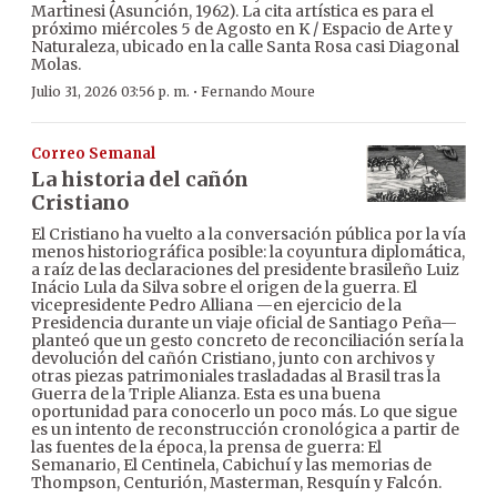
Martinesi (Asunción, 1962). La cita artística es para el
próximo miércoles 5 de Agosto en K / Espacio de Arte y
Naturaleza, ubicado en la calle Santa Rosa casi Diagonal
Molas.
·
Julio 31, 2026 03:56 p. m.
Fernando Moure
Correo Semanal
La historia del cañón
Cristiano
El Cristiano ha vuelto a la conversación pública por la vía
menos historiográfica posible: la coyuntura diplomática,
a raíz de las declaraciones del presidente brasileño Luiz
Inácio Lula da Silva sobre el origen de la guerra. El
vicepresidente Pedro Alliana —en ejercicio de la
Presidencia durante un viaje oficial de Santiago Peña—
planteó que un gesto concreto de reconciliación sería la
devolución del cañón Cristiano, junto con archivos y
otras piezas patrimoniales trasladadas al Brasil tras la
Guerra de la Triple Alianza. Esta es una buena
oportunidad para conocerlo un poco más. Lo que sigue
es un intento de reconstrucción cronológica a partir de
las fuentes de la época, la prensa de guerra: El
Semanario, El Centinela, Cabichuí y las memorias de
Thompson, Centurión, Masterman, Resquín y Falcón.