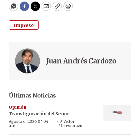
WhatsApp
Facebook
Twitter
Email
Copy
Print
Impreso
Juan Andrés Cardozo
Últimas Noticias
Opinión
Transfiguración del Señor
·
Agosto 6, 2026 04:04
P. Víctor
a. m.
Urrestarazu