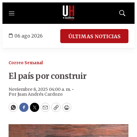
Menú
Mostrar
búsqued
06 ago 2026
ÚLTIMAS NOTICIAS
Correo Semanal
El país por construir
Noviembre 8, 2025 04:00 a. m. •
Por
Juan Andrés Cardozo
WhatsApp
Facebook
Twitter
Email
Copy
Print