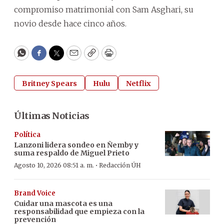
compromiso matrimonial con Sam Asghari, su
novio desde hace cinco años.
WhatsApp
Facebook
Twitter
Email
Copy
Print
Britney Spears
Hulu
Netflix
Últimas Noticias
Política
Lanzoni lidera sondeo en Ñemby y
suma respaldo de Miguel Prieto
·
Agosto 10, 2026 08:51 a. m.
Redacción ÚH
Brand Voice
Cuidar una mascota es una
responsabilidad que empieza con la
prevención