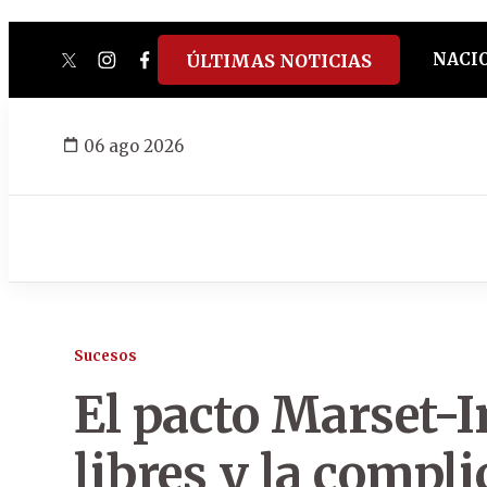
NACI
ÚLTIMAS NOTICIAS
twitter
instagram
facebook
tiktok
youtube
spotify
06 ago 2026
Sucesos
El pacto Marset-I
libres y la compl