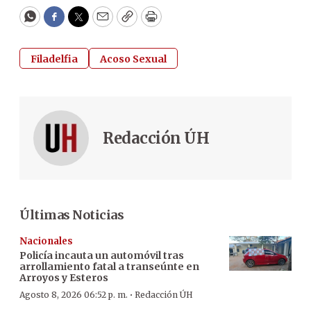
WhatsApp
Facebook
Twitter
Email
Copy
Print
Filadelfia
Acoso Sexual
Redacción ÚH
Últimas Noticias
Nacionales
Policía incauta un automóvil tras
arrollamiento fatal a transeúnte en
Arroyos y Esteros
·
Agosto 8, 2026 06:52 p. m.
Redacción ÚH