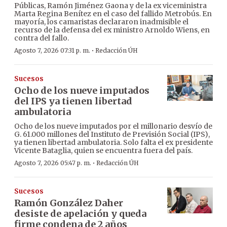
Públicas, Ramón Jiménez Gaona y de la ex viceministra
Marta Regina Benítez en el caso del fallido Metrobús. En
mayoría, los camaristas declararon inadmisible el
recurso de la defensa del ex ministro Arnoldo Wiens, en
contra del fallo.
·
Agosto 7, 2026 07:31 p. m.
Redacción ÚH
Sucesos
Ocho de los nueve imputados
del IPS ya tienen libertad
ambulatoria
Ocho de los nueve imputados por el millonario desvío de
G. 61.000 millones del Instituto de Previsión Social (IPS),
ya tienen libertad ambulatoria. Solo falta el ex presidente
Vicente Bataglia, quien se encuentra fuera del país.
·
Agosto 7, 2026 05:47 p. m.
Redacción ÚH
Sucesos
Ramón González Daher
desiste de apelación y queda
firme condena de 2 años