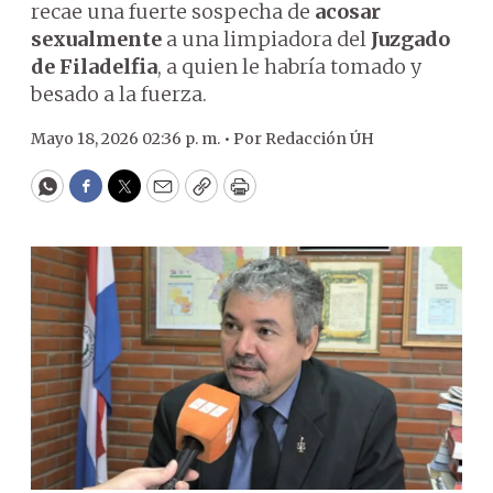
recae una fuerte sospecha de
acosar
sexualmente
a una limpiadora del
Juzgado
de Filadelfia
, a quien le habría tomado y
besado a la fuerza.
Mayo 18, 2026 02:36 p. m. •
Por
Redacción ÚH
WhatsApp
Facebook
Twitter
Email
Copy
Print