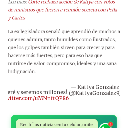
Lea más:
Corte rechaza acción de Kattya con votos
de ministros que fueron a reunión secreta con Peña
y Cartes
La ex legisladora señaló que aprendió de muchos a
quienes admira, tanto humildes como ilustrados,
que los golpes también sirven para crecer y para
hacerse más fuertes, pero para eso hay que
nutrirse de valor, compromiso, ideales y una sana
indignación.
— Kattya Gonzalez
Ju
olveré y seremos millones!
(@KattyaGonzalez9)
8
ic.twitter.com/uMNnftQP86
20
Recibí las noticias en tu celular, unite
1