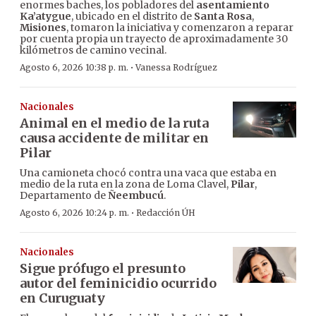
enormes baches, los pobladores del
asentamiento
Ka’atygue
, ubicado en el distrito de
Santa Rosa
,
Misiones
, tomaron la iniciativa y comenzaron a reparar
por cuenta propia un trayecto de aproximadamente 30
kilómetros de camino vecinal.
·
Agosto 6, 2026 10:38 p. m.
Vanessa Rodríguez
Nacionales
Animal en el medio de la ruta
causa accidente de militar en
Pilar
Una camioneta chocó contra una vaca que estaba en
medio de la ruta en la zona de Loma Clavel,
Pilar
,
Departamento de
Ñeembucú
.
·
Agosto 6, 2026 10:24 p. m.
Redacción ÚH
Nacionales
Sigue prófugo el presunto
autor del feminicidio ocurrido
en Curuguaty