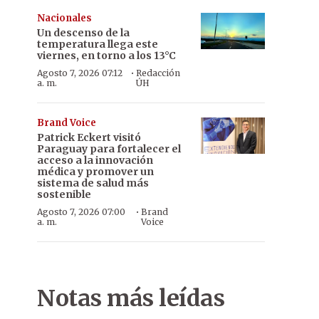
Nacionales
Un descenso de la
temperatura llega este
viernes, en torno a los 13°C
·
Agosto 7, 2026 07:12
Redacción
a. m.
ÚH
Brand Voice
Patrick Eckert visitó
Paraguay para fortalecer el
acceso a la innovación
médica y promover un
sistema de salud más
sostenible
·
Agosto 7, 2026 07:00
Brand
a. m.
Voice
Notas más leídas