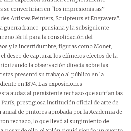
s se convertirían en “los impresionistas”
es Artistes Peinters, Sculpteurs et Engravers”.
 la guerra franco-prusiana y la subsiguiente
reno fértil para la consolidación del
os y la incertidumbre, figuras como Monet,
el deseo de capturar los efímeros efectos de la
riorizando la observación directa sobre las
stas presentó su trabajo al público en la
iente en 1874. Las exposiciones
ta audaz al persistente rechazo que sufrían las
arís, prestigiosa institución oficial de arte de
ón anual de pintores aprobada por la Academia de
ron rechazo, lo que llevó al surgimiento de
. A pesar de ello, el Salón siguió siendo un evento