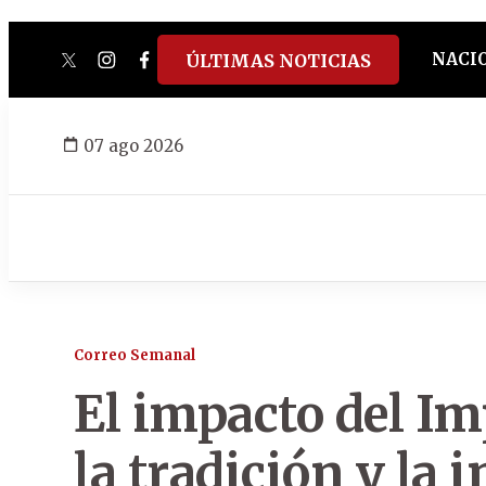
NACI
ÚLTIMAS NOTICIAS
twitter
instagram
facebook
tiktok
youtube
spotify
07 ago 2026
Correo Semanal
El impacto del Im
la tradición y la