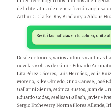
híper-tecnología o los mundos alienígenas, 
de la literatura de ciencia ficción anglosaj
Arthur C. Clarke, Ray Bradbury o Aldous Hux
Recibí las noticias en tu celular, unite
Desde entonces, varios autores y autoras 
novelas y obras de cómic: Eduardo Ammatuna
Lita Pérez Cáceres, Luis Hernáez, Jesús Rui
Moreno, Kike Olmedo, Gino Canese, José Ed
Gallarini Sienra, Mónica Bustos, Juan de Ur
Eduardo Codas, Melissa Ballash, Javier Viver
Sergio Etcheverry, Norma Flores Allende, Ir