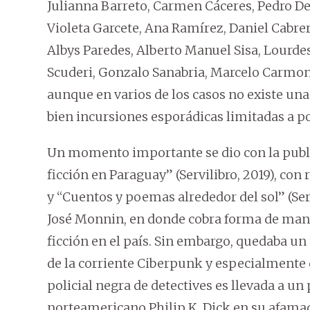
Julianna Barreto, Carmen Cáceres, Pedro De
Violeta Garcete, Ana Ramírez, Daniel Cabrer
Albys Paredes, Alberto Manuel Sisa, Lourdes
Scuderi, Gonzalo Sanabria, Marcelo Carmona
aunque en varios de los casos no existe un
bien incursiones esporádicas limitadas a po
Un momento importante se dio con la public
ficción en Paraguay” (Servilibro, 2019), co
y “Cuentos y poemas alrededor del sol” (Ser
José Monnin, en donde cobra forma de mane
ficción en el país. Sin embargo, quedaba un 
de la corriente Ciberpunk y especialmente
policial negra de detectives es llevada a un 
norteamericano Philip K. Dick en su afamad