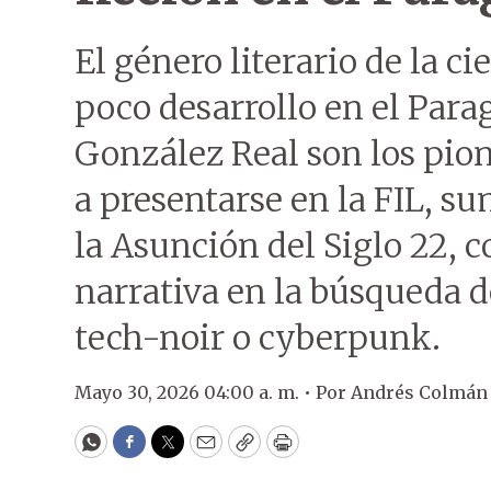
El género literario de la ci
poco desarrollo en el Para
González Real son los pione
a presentarse en la FIL, s
la Asunción del Siglo 22, 
narrativa en la búsqueda d
tech-noir o cyberpunk.
Mayo 30, 2026 04:00 a. m. •
Por
Andrés Colmán 
WhatsApp
Facebook
Twitter
Email
Copy
Print