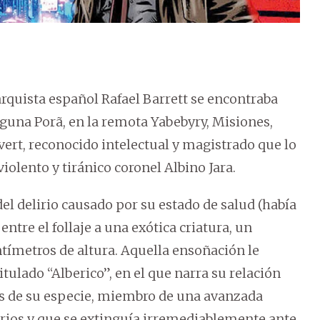
narquista español Rafael Barrett se encontraba
guna Porã, en la remota Yabebyry, Misiones,
rt, reconocido intelectual y magistrado que lo
violento y tiránico coronel Albino Jara.
l delirio causado por su estado de salud (había
entre el follaje a una exótica criatura, un
tímetros de altura. Aquella ensoñación le
titulado “Alberico”, en el que narra su relación
os de su especie, miembro de una avanzada
arios y que se extinguía irremediablemente ante