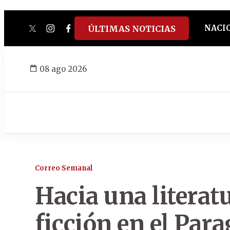
NACI
ÚLTIMAS NOTICIAS
twitter
instagram
facebook
tiktok
youtube
spotify
08 ago 2026
Correo Semanal
Hacia una literat
ficción en el Par