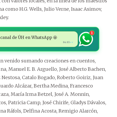
con valores locales, en la línea de los maestros
ona como H.G. Wells, Julio Verne, Isaac Asimov,
ley.
1
 al canal de ÚH en WhatsApp 🤩
06:03
✓✓
han venido sumando creaciones en cuentos,
, Manuel E. B. Arguello, José Alberto Bachen,
z Nestosa, Catalo Bogado, Roberto Goiriz, Juan
uardo Alcázar, Bertha Medina, Francesco
raza, María Irma Betzel, José A. Monnin,
os, Patricia Camp, José Chirife, Gladys Dávalos,
ina Ráfols, Delfina Acosta, Remigio Alarcón,