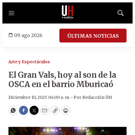
Menú
Mostrar
búsqued
09 ago 2026
ÚLTIMAS NOTICIAS
Arte y Espectáculos
El Gran Vals, hoy al son de la
OSCA en el barrio Mburicaó
Diciembre 10, 2025 04:00 a. m. •
Por
Redacción ÚH
WhatsApp
Facebook
Twitter
Email
Copy
Print