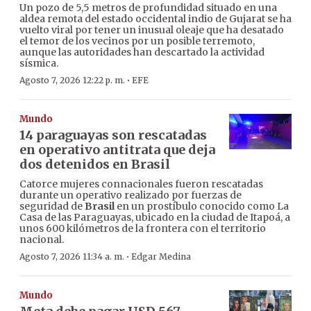
Un pozo de 5,5 metros de profundidad situado en una
aldea remota del estado occidental indio de Gujarat se ha
vuelto viral por tener un inusual oleaje que ha desatado
el temor de los vecinos por un posible terremoto,
aunque las autoridades han descartado la actividad
sísmica.
·
Agosto 7, 2026 12:22 p. m.
EFE
Mundo
14 paraguayas son rescatadas
en operativo antitrata que deja
dos detenidos en Brasil
Catorce mujeres connacionales fueron rescatadas
durante un operativo realizado por fuerzas de
seguridad de
Brasil
en un prostíbulo conocido como La
Casa de las Paraguayas, ubicado en la ciudad de Itapoá, a
unos 600 kilómetros de la frontera con el territorio
nacional.
·
Agosto 7, 2026 11:34 a. m.
Edgar Medina
Mundo