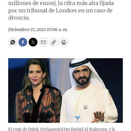
millones de euros), la cifra más alta fijada
por un tribunal de Londres en un caso de
divorcio.
Diciembre 21, 2021 07:06 a. m.
WhatsApp
Facebook
Twitter
Email
Copy
Print
El emir de Dubái, Mohammed bin Rashid Al Maktoum, y la