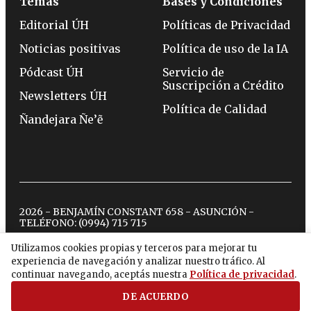
Temas
Bases y Condiciones
Editorial ÚH
Políticas de Privacidad
Noticias positivas
Política de uso de la IA
Pódcast ÚH
Servicio de
Suscripción a Crédito
Newsletters ÚH
Política de Calidad
Ñandejara Ñe’ẽ
2026 - BENJAMÍN CONSTANT 658 - ASUNCIÓN -
TELÉFONO:
(0994) 715 715
Utilizamos cookies propias y terceros para mejorar tu
experiencia de navegación y analizar nuestro tráfico. Al
twitter
instagram
facebook
tiktok
youtube
spotify
continuar navegando, aceptás nuestra
Política de privacidad
.
DE ACUERDO