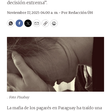
decisión extrema”.
Noviembre 17, 2025 04:00 a. m. •
Por
Redacción ÚH
WhatsApp
Facebook
Twitter
Email
Copy
Print
.
Foto: Pixabay
La mafia de los pagarés en Paraguay ha traído una