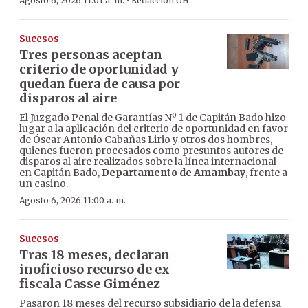
·
Agosto 6, 2026 11:01 a. m.
Redacción ÚH
Sucesos
Tres personas aceptan
criterio de oportunidad y
quedan fuera de causa por
disparos al aire
El Juzgado Penal de Garantías Nº 1 de Capitán Bado hizo
lugar a la aplicación del criterio de oportunidad en favor
de Óscar Antonio Cabañas Lirio y otros dos hombres,
quienes fueron procesados como presuntos autores de
disparos al aire realizados sobre la línea internacional
en Capitán Bado,
Departamento de Amambay
, frente a
un casino.
Agosto 6, 2026 11:00 a. m.
Sucesos
Tras 18 meses, declaran
inoficioso recurso de ex
fiscala Casse Giménez
Pasaron 18 meses del recurso subsidiario de la defensa