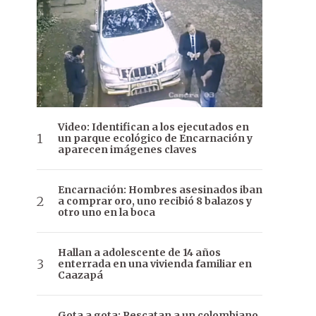
Video: Identifican a los ejecutados en
un parque ecológico de Encarnación y
aparecen imágenes claves
Encarnación: Hombres asesinados iban
a comprar oro, uno recibió 8 balazos y
otro uno en la boca
Hallan a adolescente de 14 años
enterrada en una vivienda familiar en
Caazapá
Gota a gota: Rescatan a un colombiano