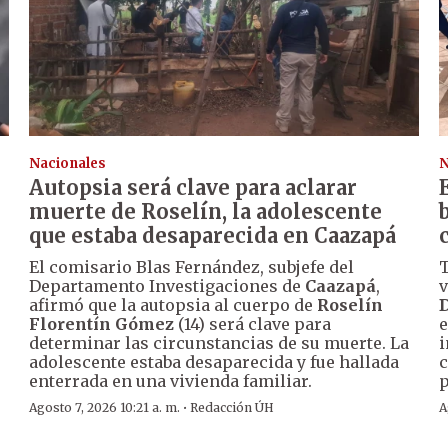
Nacionales
N
Autopsia será clave para aclarar
muerte de Roselín, la adolescente
que estaba desaparecida en Caazapá
El comisario Blas Fernández, subjefe del
T
Departamento Investigaciones de
Caazapá
,
v
afirmó que la autopsia al cuerpo de
Roselín
D
Florentín Gómez
(14) será clave para
e
determinar las circunstancias de su muerte. La
i
adolescente estaba desaparecida y fue hallada
c
enterrada en una vivienda familiar.
p
·
Agosto 7, 2026 10:21 a. m.
Redacción ÚH
A