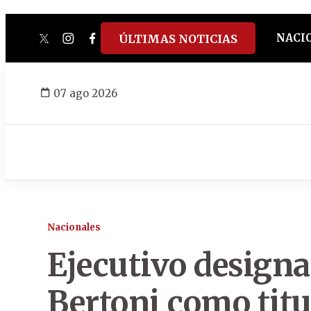
NACI
ÚLTIMAS NOTICIAS
twitter
instagram
facebook
tiktok
youtube
spotify
07 ago 2026
Nacionales
Ejecutivo design
Bertoni como tit