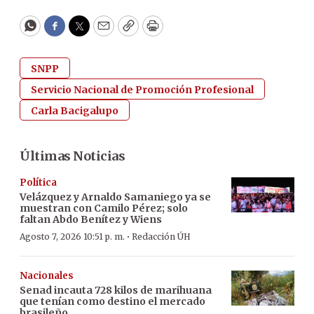
WhatsApp
Facebook
Twitter
Email
Copy
Print
SNPP
Servicio Nacional de Promoción Profesional
Carla Bacigalupo
Últimas Noticias
Política
Velázquez y Arnaldo Samaniego ya se
muestran con Camilo Pérez; solo
faltan Abdo Benítez y Wiens
·
Agosto 7, 2026 10:51 p. m.
Redacción ÚH
Nacionales
Senad incauta 728 kilos de marihuana
que tenían como destino el mercado
brasileño