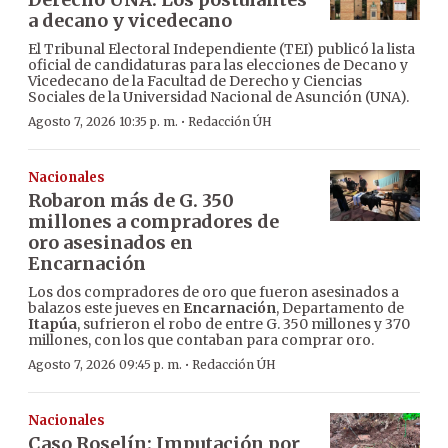
a decano y vicedecano
El Tribunal Electoral Independiente (TEI) publicó la lista
oficial de candidaturas para las elecciones de Decano y
Vicedecano de la Facultad de Derecho y Ciencias
Sociales de la Universidad Nacional de Asunción (UNA).
·
Agosto 7, 2026 10:35 p. m.
Redacción ÚH
Nacionales
Robaron más de G. 350
millones a compradores de
oro asesinados en
Encarnación
Los dos compradores de oro que fueron asesinados a
balazos este jueves en
Encarnación
, Departamento de
Itapúa
, sufrieron el robo de entre G. 350 millones y 370
millones, con los que contaban para comprar oro.
·
Agosto 7, 2026 09:45 p. m.
Redacción ÚH
Nacionales
Caso Roselín: Imputación por