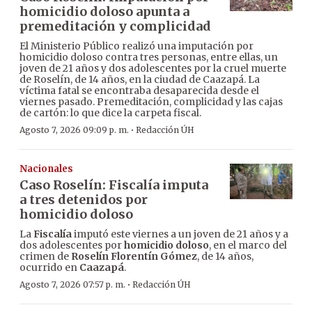
homicidio doloso apunta a
premeditación y complicidad
El Ministerio Público realizó una imputación por
homicidio doloso contra tres personas, entre ellas, un
joven de 21 años y dos adolescentes por la cruel muerte
de Roselín, de 14 años, en la ciudad de Caazapá. La
víctima fatal se encontraba desaparecida desde el
viernes pasado. Premeditación, complicidad y las cajas
de cartón: lo que dice la carpeta fiscal.
·
Agosto 7, 2026 09:09 p. m.
Redacción ÚH
Nacionales
Caso Roselín: Fiscalía imputa
a tres detenidos por
homicidio doloso
La
Fiscalía
imputó este viernes a un joven de 21 años y a
dos adolescentes por
homicidio doloso
, en el marco del
crimen de
Roselín Florentín Gómez
, de 14 años,
ocurrido en
Caazapá
.
·
Agosto 7, 2026 07:57 p. m.
Redacción ÚH