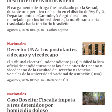
destino el mercado brasileño
El cargamento de droga fue localizado por la
Senad
,
durante un operativo realizado en el distrito de Yvy Pytã,
Departamento de
Canindeyú
. Según los datos
manejados por los intervinientes, la
marihuana
sería
trasladada hacia territorio brasileño.
·
Agosto 7, 2026 10:41 p. m.
Carlos Aquino
Nacionales
Derecho UNA: Los postulantes
a decano y vicedecano
El Tribunal Electoral Independiente (TEI) publicó la lista
oficial de candidaturas para las elecciones de Decano y
Vicedecano de la Facultad de Derecho y Ciencias
Sociales de la Universidad Nacional de Asunción (UNA).
·
Agosto 7, 2026 10:35 p. m.
Redacción ÚH
Nacionales
Caso Roselín: Fiscalía imputa
a tres detenidos por
homicidio doloso