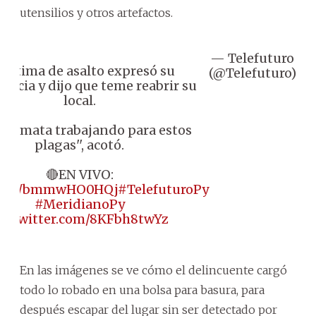
utensilios y otros artefactos.
— Telefuturo
Se
Víctima de asalto expresó su
(@Telefuturo)
2
encia y dijo que teme reabrir su
local.
 se mata trabajando para estos
plagas'', acotó.
🔴EN VIVO:
//t.co/bmmwHO0HQj
#TelefuturoPy
#MeridianoPy
ic.twitter.com/8KFbh8twYz
En las imágenes se ve cómo el delincuente cargó
todo lo robado en una bolsa para basura, para
después escapar del lugar sin ser detectado por