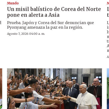
Mundo
Un misil balístico de Corea del Norte
pone en alerta a Asia
d
Prueba. Japón y Corea del Sur denuncian que
L
Pyonyang amenaza la paz en la región.
i
I
Agosto 7, 2026 04:00 a. m.
m
t
A
m
A