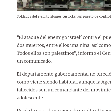
Soldados del ejército libanés custodian un puesto de control
“El ataque del enemigo israelí contra el pue
dos muertos, entre ellos una niña; así com
Todos ellos son palestinos”, informó el Ce
un comunicado.
El departamento gubernamental no ofreció d
como viene siendo habitual, aunque la Agen
fallecidos son un comandante del movimient
adolescente.
Desde la entrada en vigor de un alto el fueg