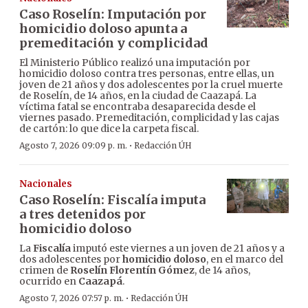
Caso Roselín: Imputación por
homicidio doloso apunta a
premeditación y complicidad
El Ministerio Público realizó una imputación por
homicidio doloso contra tres personas, entre ellas, un
joven de 21 años y dos adolescentes por la cruel muerte
de Roselín, de 14 años, en la ciudad de Caazapá. La
víctima fatal se encontraba desaparecida desde el
viernes pasado. Premeditación, complicidad y las cajas
de cartón: lo que dice la carpeta fiscal.
·
Agosto 7, 2026 09:09 p. m.
Redacción ÚH
Nacionales
Caso Roselín: Fiscalía imputa
a tres detenidos por
homicidio doloso
La
Fiscalía
imputó este viernes a un joven de 21 años y a
dos adolescentes por
homicidio doloso
, en el marco del
crimen de
Roselín Florentín Gómez
, de 14 años,
ocurrido en
Caazapá
.
·
Agosto 7, 2026 07:57 p. m.
Redacción ÚH