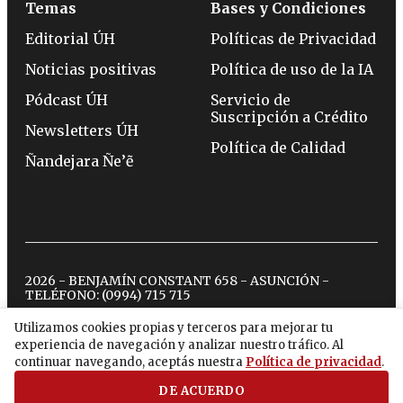
Temas
Bases y Condiciones
Editorial ÚH
Políticas de Privacidad
Noticias positivas
Política de uso de la IA
Pódcast ÚH
Servicio de
Suscripción a Crédito
Newsletters ÚH
Política de Calidad
Ñandejara Ñe’ẽ
2026 - BENJAMÍN CONSTANT 658 - ASUNCIÓN -
TELÉFONO:
(0994) 715 715
Utilizamos cookies propias y terceros para mejorar tu
experiencia de navegación y analizar nuestro tráfico. Al
twitter
instagram
facebook
tiktok
youtube
spotify
continuar navegando, aceptás nuestra
Política de privacidad
.
DE ACUERDO