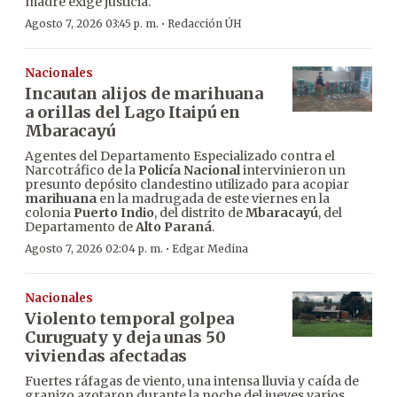
madre exige justicia.
·
Agosto 7, 2026 03:45 p. m.
Redacción ÚH
Nacionales
Incautan alijos de marihuana
a orillas del Lago Itaipú en
Mbaracayú
Agentes del Departamento Especializado contra el
Narcotráfico de la
Policía Nacional
intervinieron un
presunto depósito clandestino utilizado para acopiar
marihuana
en la madrugada de este viernes en la
colonia
Puerto Indio
, del distrito de
Mbaracayú
, del
Departamento de
Alto Paraná
.
·
Agosto 7, 2026 02:04 p. m.
Edgar Medina
Nacionales
Violento temporal golpea
Curuguaty y deja unas 50
viviendas afectadas
Fuertes ráfagas de viento, una intensa lluvia y caída de
granizo azotaron durante la noche del jueves varios