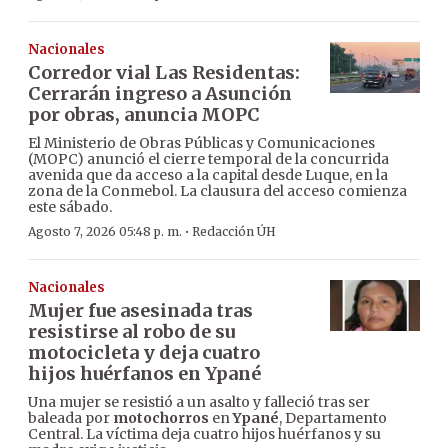
Nacionales
Corredor vial Las Residentas:
Cerrarán ingreso a Asunción
por obras, anuncia MOPC
El Ministerio de Obras Públicas y Comunicaciones
(MOPC) anunció el cierre temporal de la concurrida
avenida que da acceso a la capital desde Luque, en la
zona de la Conmebol. La clausura del acceso comienza
este sábado.
·
Agosto 7, 2026 05:48 p. m.
Redacción ÚH
Nacionales
Mujer fue asesinada tras
resistirse al robo de su
motocicleta y deja cuatro
hijos huérfanos en Ypané
Una mujer se resistió a un asalto y falleció tras ser
baleada por
motochorros
en
Ypané
, Departamento
Central. La víctima deja cuatro hijos huérfanos y su