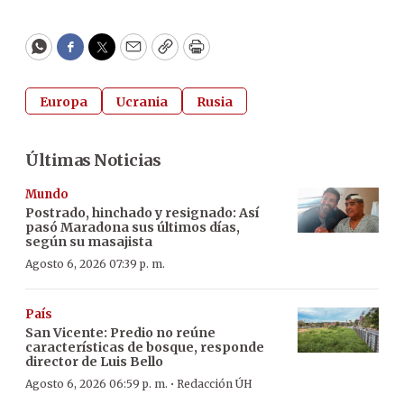
WhatsApp
Facebook
Twitter
Email
Copy
Print
Europa
Ucrania
Rusia
Últimas Noticias
Mundo
Postrado, hinchado y resignado: Así
pasó Maradona sus últimos días,
según su masajista
Agosto 6, 2026 07:39 p. m.
País
San Vicente: Predio no reúne
características de bosque, responde
director de Luis Bello
·
Agosto 6, 2026 06:59 p. m.
Redacción ÚH