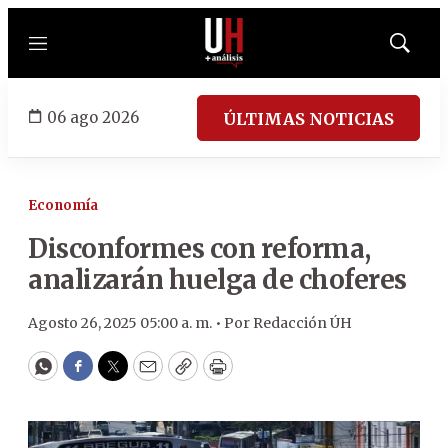
Menú
Mostrar
búsqued
06 ago 2026
ÚLTIMAS NOTICIAS
Economía
Disconformes con reforma,
analizarán huelga de choferes
Agosto 26, 2025 05:00 a. m. •
Por
Redacción ÚH
WhatsApp
Facebook
Twitter
Email
Copy
Print