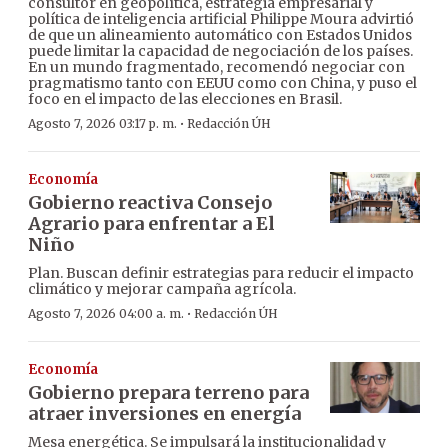
consultor en geopolítica, estrategia empresarial y
política de inteligencia artificial Philippe Moura advirtió
de que un alineamiento automático con Estados Unidos
puede limitar la capacidad de negociación de los países.
En un mundo fragmentado, recomendó negociar con
pragmatismo tanto con EEUU como con China, y puso el
foco en el impacto de las elecciones en Brasil.
·
Agosto 7, 2026 03:17 p. m.
Redacción ÚH
Economía
Gobierno reactiva Consejo
Agrario para enfrentar a El
Niño
Plan. Buscan definir estrategias para reducir el impacto
climático y mejorar campaña agrícola.
·
Agosto 7, 2026 04:00 a. m.
Redacción ÚH
Economía
Gobierno prepara terreno para
atraer inversiones en energía
Mesa energética. Se impulsará la institucionalidad y