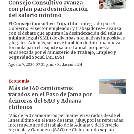
Consejo Consultivo avanza
con plan para desindexación
del salario mínimo
El
Consejo Consultivo Tripartito
–integrado por el
Gobierno, el sector empleador y trabajadores– avanza
con el debate que apunta a la desindexación del
salario
mínimo legal (SML)
de diversas normativas impositivas
y legales. Además, se prevé también definir una nueva
fórmula para el reajuste salarial anual, propuesta
encabezada por el
Ministerio de Trabajo, Empleo y
Seguridad Social (MTESS).
·
Agosto 7, 2026 07:01 p. m.
Redacción ÚH
Economía
Más de 140 camioneros
varados en el Paso de Jama por
demoras del SAG y Aduana
chilenos
Más de 140 camioneros permanecen varados desde el
lunes último en el Paso de Jama, Jujuy, por las reiteradas
interrupciones del trabajo de la Aduana y del Servicio
Agrícola y Ganadero (SAG) de Chile cuando soplan