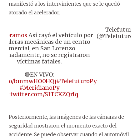
manifestó a los intervinientes que se le quedó
atorado el acelerador.
— Telefuturo
O
eiteramos
Así cayó el vehículo por
(@Telefuturo)
2
escaleras mecánicas de un centro
comercial, en San Lorenzo.
rtunadamente, no se registraron
víctimas fatales.
🔴EN VIVO:
://t.co/bmmwHO0HQj
#TelefuturoPy
#MeridianoPy
pic.twitter.com/S1TCKZQrIq
Posteriormente, las imágenes de las cámaras de
seguridad mostraron el momento exacto del
accidente. Se puede observar cuando el automóvil