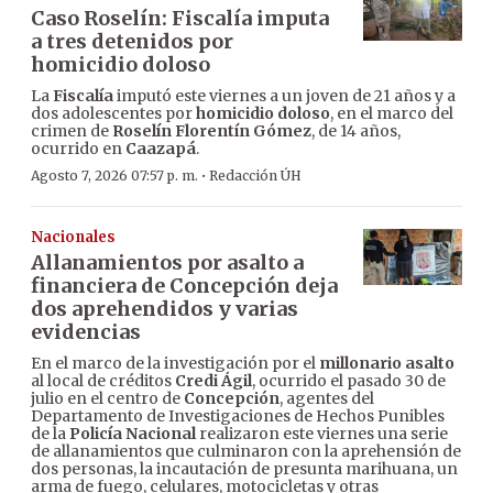
Caso Roselín: Fiscalía imputa
a tres detenidos por
homicidio doloso
La
Fiscalía
imputó este viernes a un joven de 21 años y a
dos adolescentes por
homicidio doloso
, en el marco del
crimen de
Roselín Florentín Gómez
, de 14 años,
ocurrido en
Caazapá
.
·
Agosto 7, 2026 07:57 p. m.
Redacción ÚH
Nacionales
Allanamientos por asalto a
financiera de Concepción deja
dos aprehendidos y varias
evidencias
En el marco de la investigación por el
millonario asalto
al local de créditos
Credi Ágil
, ocurrido el pasado 30 de
julio en el centro de
Concepción
, agentes del
Departamento de Investigaciones de Hechos Punibles
de la
Policía Nacional
realizaron este viernes una serie
de allanamientos que culminaron con la aprehensión de
dos personas, la incautación de presunta marihuana, un
arma de fuego, celulares, motocicletas y otras