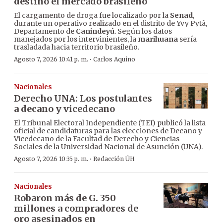
destino el mercado brasileño
El cargamento de droga fue localizado por la
Senad
,
durante un operativo realizado en el distrito de Yvy Pytã,
Departamento de
Canindeyú
. Según los datos
manejados por los intervinientes, la
marihuana
sería
trasladada hacia territorio brasileño.
·
Agosto 7, 2026 10:41 p. m.
Carlos Aquino
Nacionales
Derecho UNA: Los postulantes
a decano y vicedecano
El Tribunal Electoral Independiente (TEI) publicó la lista
oficial de candidaturas para las elecciones de Decano y
Vicedecano de la Facultad de Derecho y Ciencias
Sociales de la Universidad Nacional de Asunción (UNA).
·
Agosto 7, 2026 10:35 p. m.
Redacción ÚH
Nacionales
Robaron más de G. 350
millones a compradores de
oro asesinados en