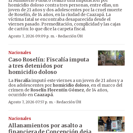
El Ministerio Público realizó una imputación por
homicidio doloso contra tres personas, entre ellas, un
joven de 21 años y dos adolescentes por la cruel muerte
de Roselín, de 14 años, en la ciudad de Caazapá. La
víctima fatal se encontraba desaparecida desde el
viernes pasado. Premeditación, complicidad y las cajas
de cartón: lo que dice la carpeta fiscal.
·
Agosto 7, 2026 09:09 p. m.
Redacción ÚH
Nacionales
Caso Roselín: Fiscalía imputa
a tres detenidos por
homicidio doloso
La
Fiscalía
imputó este viernes a un joven de 21 años y a
dos adolescentes por
homicidio doloso
, en el marco del
crimen de
Roselín Florentín Gómez
, de 14 años,
ocurrido en
Caazapá
.
·
Agosto 7, 2026 07:57 p. m.
Redacción ÚH
Nacionales
Allanamientos por asalto a
financiera de Concepción deja