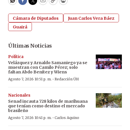
WhatsApp
Facebook
Twitter
Email
Copy
Print
Cámara de Diputados
Juan Carlos Vera Báez
Guairá
Últimas Noticias
Política
Velázquez y Arnaldo Samaniego ya se
muestran con Camilo Pérez; solo
faltan Abdo Benítez y Wiens
·
Agosto 7, 2026 10:51 p. m.
Redacción ÚH
Nacionales
Senad incauta 728 kilos de marihuana
que tenían como destino el mercado
brasileño
·
Agosto 7, 2026 10:41 p. m.
Carlos Aquino