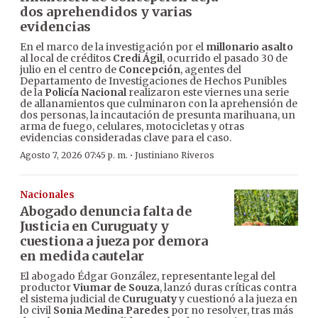
dos aprehendidos y varias
evidencias
En el marco de la investigación por el
millonario asalto
al local de créditos
Credi Ágil
, ocurrido el pasado 30 de
julio en el centro de
Concepción
, agentes del
Departamento de Investigaciones de Hechos Punibles
de la
Policía Nacional
realizaron este viernes una serie
de allanamientos que culminaron con la aprehensión de
dos personas, la incautación de presunta marihuana, un
arma de fuego, celulares, motocicletas y otras
evidencias consideradas clave para el caso.
·
Agosto 7, 2026 07:45 p. m.
Justiniano Riveros
Nacionales
Abogado denuncia falta de
Justicia en Curuguaty y
cuestiona a jueza por demora
en medida cautelar
El abogado Édgar González, representante legal del
productor
Viumar de Souza
, lanzó duras críticas contra
el sistema judicial de
Curuguaty
y cuestionó a la jueza en
lo civil
Sonia Medina Paredes
por no resolver, tras más