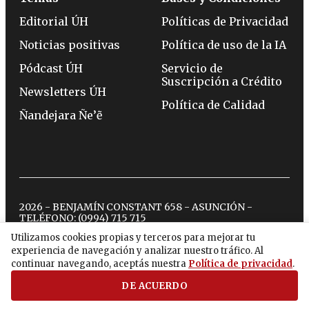
Editorial ÚH
Políticas de Privacidad
Noticias positivas
Política de uso de la IA
Pódcast ÚH
Servicio de
Suscripción a Crédito
Newsletters ÚH
Política de Calidad
Ñandejara Ñe’ẽ
2026 - BENJAMÍN CONSTANT 658 - ASUNCIÓN -
TELÉFONO:
(0994) 715 715
Utilizamos cookies propias y terceros para mejorar tu
experiencia de navegación y analizar nuestro tráfico. Al
twitter
instagram
facebook
tiktok
youtube
spotify
continuar navegando, aceptás nuestra
Política de privacidad
.
DE ACUERDO