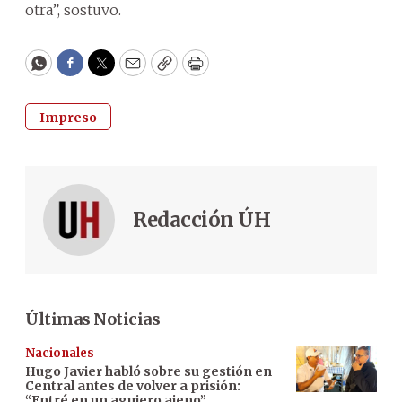
otra”, sostuvo.
WhatsApp
Facebook
Twitter
Email
Copy
Print
Impreso
Redacción ÚH
Últimas Noticias
Nacionales
Hugo Javier habló sobre su gestión en
Central antes de volver a prisión:
“Entré en un agujero ajeno”