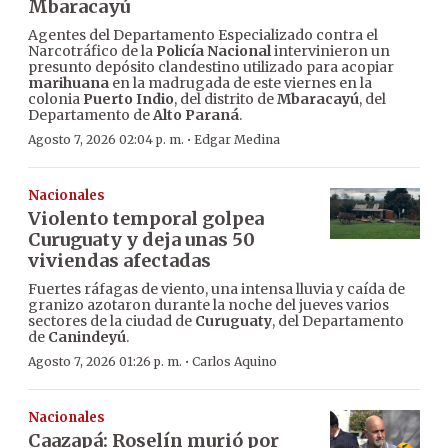
Mbaracayú
Agentes del Departamento Especializado contra el
Narcotráfico de la
Policía Nacional
intervinieron un
presunto depósito clandestino utilizado para acopiar
marihuana
en la madrugada de este viernes en la
colonia
Puerto Indio
, del distrito de
Mbaracayú
, del
Departamento de
Alto Paraná
.
·
Agosto 7, 2026 02:04 p. m.
Edgar Medina
Nacionales
Violento temporal golpea
Curuguaty y deja unas 50
viviendas afectadas
Fuertes ráfagas de viento, una intensa lluvia y caída de
granizo azotaron durante la noche del jueves varios
sectores de la ciudad de
Curuguaty
, del Departamento
de
Canindeyú
.
·
Agosto 7, 2026 01:26 p. m.
Carlos Aquino
Nacionales
Caazapá: Roselín murió por