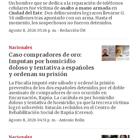
Un hombre que se dedica a la reparación de teléfonos
celulares fue víctima de
asalto a mano armada
en
Ciudad del Este
. Dos delincuentes lograron llevarse G.
58 millones tras apuntarlo con un arma. Hasta el
momento, los sospechosos no fueron detenidos.
·
Agosto 8, 2026 05:26 p. m.
Redacción ÚH
Nacionales
Caso compradores de oro:
Imputan por homicidio
doloso y tentativa a españoles
y ordenan su prisión
La Fiscalía imputó este sábado y ordenó la prisión
preventiva de los dos españoles detenidos por el doble
asesinato de compradores de oro ocurrido en
Encarnación, Itapúa. La carátula es por homicidio
doloso y tentativa de homicidio, ya que la tercera víctima
logró sobrevivir. Estarán recluidos en el Centro de
Rehabilitación Social de Itapúa (Cereso).
·
Agosto 8, 2026 04:51 p. m.
Antonio Rolín
Nacionales