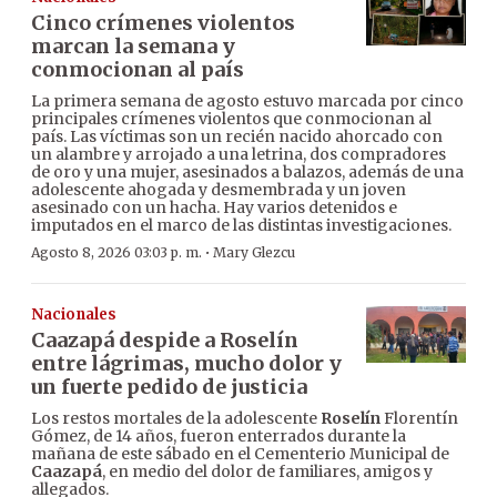
Cinco crímenes violentos
marcan la semana y
conmocionan al país
La primera semana de agosto estuvo marcada por cinco
principales crímenes violentos que conmocionan al
país. Las víctimas son un recién nacido ahorcado con
un alambre y arrojado a una letrina, dos compradores
de oro y una mujer, asesinados a balazos, además de una
adolescente ahogada y desmembrada y un joven
asesinado con un hacha. Hay varios detenidos e
imputados en el marco de las distintas investigaciones.
·
Agosto 8, 2026 03:03 p. m.
Mary Glezcu
Nacionales
Caazapá despide a Roselín
entre lágrimas, mucho dolor y
un fuerte pedido de justicia
Los restos mortales de la adolescente
Roselín
Florentín
Gómez, de 14 años, fueron enterrados durante la
mañana de este sábado en el Cementerio Municipal de
Caazapá
, en medio del dolor de familiares, amigos y
allegados.