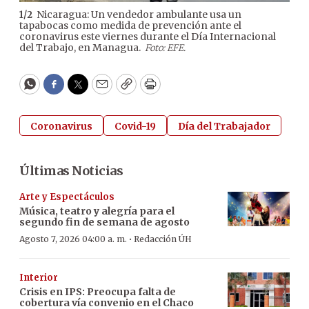
Nicaragua: Un vendedor ambulante usa un
1
/
2
2
/
2
tapabocas como medida de prevención ante el
trab
coronavirus este viernes durante el Día Internacional
Pau
del Trabajo, en Managua.
Foto: EFE.
WhatsApp
Facebook
Twitter
Email
Copy
Print
Coronavirus
Covid-19
Día del Trabajador
Últimas Noticias
Arte y Espectáculos
Música, teatro y alegría para el
segundo fin de semana de agosto
·
Agosto 7, 2026 04:00 a. m.
Redacción ÚH
Interior
Crisis en IPS: Preocupa falta de
cobertura vía convenio en el Chaco