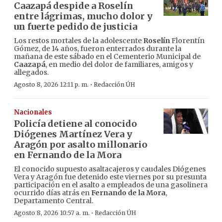
Caazapá despide a Roselín
entre lágrimas, mucho dolor y
un fuerte pedido de justicia
Los restos mortales de la adolescente
Roselín
Florentín
Gómez, de 14 años, fueron enterrados durante la
mañana de este sábado en el Cementerio Municipal de
Caazapá
, en medio del dolor de familiares, amigos y
allegados.
·
Agosto 8, 2026 12:11 p. m.
Redacción ÚH
Nacionales
Policía detiene al conocido
Diógenes Martínez Vera y
Aragón por asalto millonario
en Fernando de la Mora
El conocido supuesto asaltacajeros y caudales Diógenes
Vera y Aragón fue detenido este viernes por su presunta
participación en el asalto a empleados de una gasolinera
ocurrido días atrás en
Fernando de la Mora
,
Departamento Central.
·
Agosto 8, 2026 10:57 a. m.
Redacción ÚH