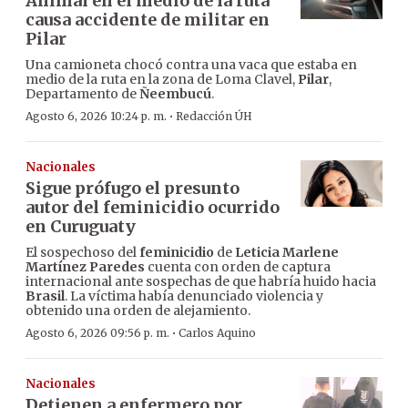
Animal en el medio de la ruta
causa accidente de militar en
Pilar
Una camioneta chocó contra una vaca que estaba en
medio de la ruta en la zona de Loma Clavel,
Pilar
,
Departamento de
Ñeembucú
.
·
Agosto 6, 2026 10:24 p. m.
Redacción ÚH
Nacionales
Sigue prófugo el presunto
autor del feminicidio ocurrido
en Curuguaty
El sospechoso del
feminicidio
de
Leticia Marlene
Martínez Paredes
cuenta con orden de captura
internacional ante sospechas de que habría huido hacia
Brasil
. La víctima había denunciado violencia y
obtenido una orden de alejamiento.
·
Agosto 6, 2026 09:56 p. m.
Carlos Aquino
Nacionales
Detienen a enfermero por