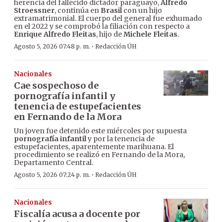
herencia del fallecido dictador paraguayo,
Alfredo
Stroessner
, continúa en
Brasil
con un hijo
extramatrimonial. El cuerpo del general fue exhumado
en el 2022 y se comprobó la filiación con respecto a
Enrique Alfredo Fleitas
, hijo de
Michele Fleitas
.
·
Agosto 5, 2026 07:48 p. m.
Redacción ÚH
Nacionales
Cae sospechoso de
pornografía infantil y
tenencia de estupefacientes
en Fernando de la Mora
Un joven fue detenido este miércoles por supuesta
pornografía infantil
y por la tenencia de
estupefacientes, aparentemente marihuana. El
procedimiento se realizó en Fernando de la Mora,
Departamento Central.
·
Agosto 5, 2026 07:24 p. m.
Redacción ÚH
Nacionales
Fiscalía acusa a docente por