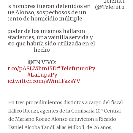
— Telefuturo
 Tres hombres fueron detenidos en
(@Telefuturo)
Roque Alonso, sospechosos de un
intento de homicidio múltiple
En poder de los mismos hallaron
upefacientes, una vainilla servida y
moto que habría sido utilizada en el
hecho
🔴EN VIVO:
ps://t.co/pASLMhm15D
#TelefuturoPy
#LaLupaPy
pic.twitter.com/sWmLFazsYV
En tres procedimientos distintos a cargo del fiscal
Itálico Rienzi, agentes de la Comisaría 10ª Central
de Mariano Roque Alonso detuvieron a Ricardo
Daniel Alcoba Tandi, alias Milko’i, de 26 años,