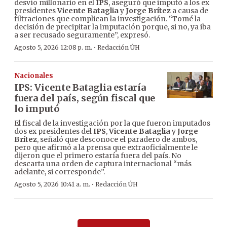
desvío millonario en el
IPS
, aseguró que imputó a los ex
presidentes
Vicente Bataglia
y
Jorge Brítez
a causa de
filtraciones que complican la investigación. “Tomé la
decisión de precipitar la imputación porque, si no, ya iba
a ser recusado seguramente”, expresó.
·
Agosto 5, 2026 12:08 p. m.
Redacción ÚH
Nacionales
IPS: Vicente Bataglia estaría
fuera del país, según fiscal que
lo imputó
El fiscal de la investigación por la que fueron imputados
dos ex presidentes del
IPS
,
Vicente Bataglia
y
Jorge
Brítez
, señaló que desconoce el paradero de ambos,
pero que afirmó a la prensa que extraoficialmente le
dijeron que el primero estaría fuera del país. No
descarta una orden de captura internacional “más
adelante, si corresponde”.
·
Agosto 5, 2026 10:41 a. m.
Redacción ÚH