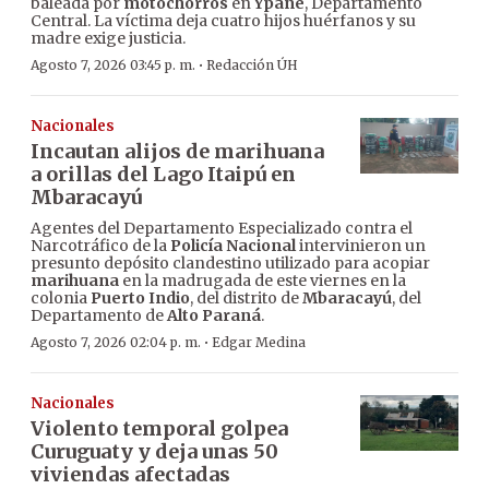
baleada por
motochorros
en
Ypané
, Departamento
Central. La víctima deja cuatro hijos huérfanos y su
madre exige justicia.
·
Agosto 7, 2026 03:45 p. m.
Redacción ÚH
Nacionales
Incautan alijos de marihuana
a orillas del Lago Itaipú en
Mbaracayú
Agentes del Departamento Especializado contra el
Narcotráfico de la
Policía Nacional
intervinieron un
presunto depósito clandestino utilizado para acopiar
marihuana
en la madrugada de este viernes en la
colonia
Puerto Indio
, del distrito de
Mbaracayú
, del
Departamento de
Alto Paraná
.
·
Agosto 7, 2026 02:04 p. m.
Edgar Medina
Nacionales
Violento temporal golpea
Curuguaty y deja unas 50
viviendas afectadas