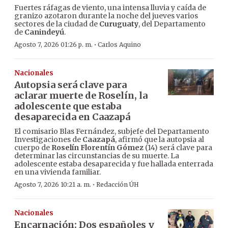
Fuertes ráfagas de viento, una intensa lluvia y caída de
granizo azotaron durante la noche del jueves varios
sectores de la ciudad de
Curuguaty
, del Departamento
de
Canindeyú
.
·
Agosto 7, 2026 01:26 p. m.
Carlos Aquino
Nacionales
Autopsia será clave para
aclarar muerte de Roselín, la
adolescente que estaba
desaparecida en Caazapá
El comisario Blas Fernández, subjefe del Departamento
Investigaciones de
Caazapá
, afirmó que la autopsia al
cuerpo de
Roselín Florentín Gómez
(14) será clave para
determinar las circunstancias de su muerte. La
adolescente estaba desaparecida y fue hallada enterrada
en una vivienda familiar.
·
Agosto 7, 2026 10:21 a. m.
Redacción ÚH
Nacionales
Encarnación: Dos españoles y