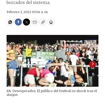
borrados del sistema.
Febrero 1, 2022 03:04 a. m.
WhatsApp
Facebook
Twitter
Email
Copy
Print
Desesperados. El público del festival en shock tras el
1
/
4
2
/
4
ataque.
fals