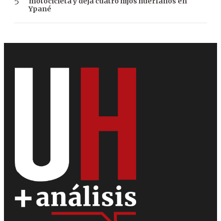
motocicleta y deja cuatro hijos huérfanos en
Ypané