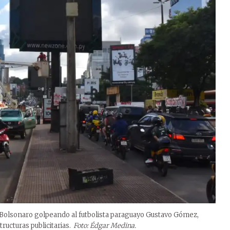
ir Bolsonaro golpeando al futbolista paraguayo Gustavo Gómez,
ucturas publicitarias.
Foto: Édgar Medina.