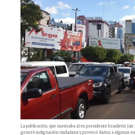
La publicación, que mostraba al ex presidente brasileño Ja
generó indignación ciudadana y provocó daños a algunas estr