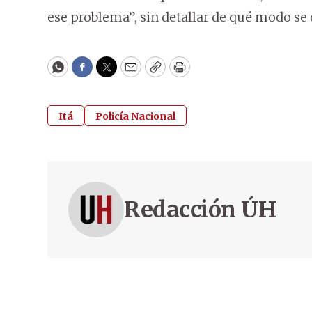
ese problema”, sin detallar de qué modo se 
WhatsApp
Facebook
Twitter
Email
Copy
Print
Itá
Policía Nacional
Redacción ÚH