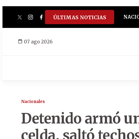
NACI
ÚLTIMAS NOTICIAS
twitter
instagram
facebook
tiktok
youtube
spotify
07 ago 2026
Nacionales
Detenido armó un
celda, saltó techo