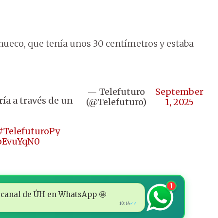
 hueco, que tenía unos 30 centímetros y estaba
— Telefuturo
September
ía a través de un
(@Telefuturo)
1, 2025
#TelefuturoPy
nbEvuYqN0
1
 al canal de ÚH en WhatsApp 🤩
10:14
✓✓