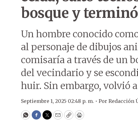
bosque y terminó
Un hombre conocido como 
al personaje de dibujos a
comisaría a través de un b
del vecindario y se escond
huir. Sin embargo, volvió a
Septiembre 1, 2025 02:48 p. m. •
Por
Redacción 
WhatsApp
Facebook
Twitter
Email
Copy
Print