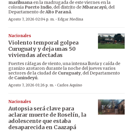
marihuana
en la madrugada de este viernes en la
colonia
Puerto Indio
, del distrito de
Mbaracayú
, del
Departamento de
Alto Paraná
.
·
Agosto 7, 2026 02:04 p. m.
Edgar Medina
Nacionales
Violento temporal golpea
Curuguaty y deja unas 50
viviendas afectadas
Fuertes ráfagas de viento, una intensa lluvia y caída de
granizo azotaron durante la noche del jueves varios
sectores de la ciudad de
Curuguaty
, del Departamento
de
Canindeyú
.
·
Agosto 7, 2026 01:26 p. m.
Carlos Aquino
Nacionales
Autopsia será clave para
aclarar muerte de Roselín, la
adolescente que estaba
desaparecida en Caazapá