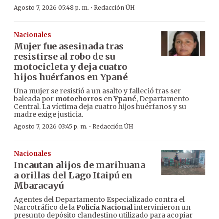
·
Agosto 7, 2026 05:48 p. m.
Redacción ÚH
Nacionales
Mujer fue asesinada tras
resistirse al robo de su
motocicleta y deja cuatro
hijos huérfanos en Ypané
Una mujer se resistió a un asalto y falleció tras ser
baleada por
motochorros
en
Ypané
, Departamento
Central. La víctima deja cuatro hijos huérfanos y su
madre exige justicia.
·
Agosto 7, 2026 03:45 p. m.
Redacción ÚH
Nacionales
Incautan alijos de marihuana
a orillas del Lago Itaipú en
Mbaracayú
Agentes del Departamento Especializado contra el
Narcotráfico de la
Policía Nacional
intervinieron un
presunto depósito clandestino utilizado para acopiar