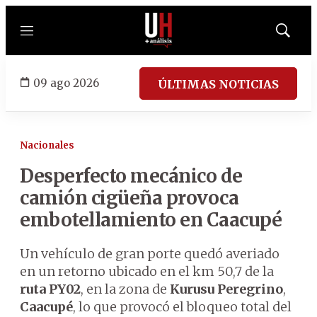
Menú
Mostrar
búsqued
09 ago 2026
ÚLTIMAS NOTICIAS
Nacionales
Desperfecto mecánico de
camión cigüeña provoca
embotellamiento en Caacupé
Un vehículo de gran porte quedó averiado
en un retorno ubicado en el km 50,7 de la
ruta PY02
, en la zona de
Kurusu Peregrino
,
Caacupé
, lo que provocó el bloqueo total del