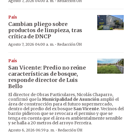
·
Agosto 7, 2026 04:00 a. m.
Redacción ÚH
País
Cambian pliego sobre
productos de limpieza, tras
crítica de DNCP
·
Agosto 7, 2026 04:00 a. m.
Redacción ÚH
País
San Vicente: Predio no reúne
características de bosque,
responde director de Luis
Bello
El director de Obras Particulares, Nicolás Chaparro,
confirmó que la
Municipalidad de Asunción
amplió el
área de construcción para el futuro supermercado,
dentro del predio del ex bosque
San Vicente
. Vecinos del
barrio pidieron que se revocara el permiso y que se
tenga en cuenta que el área es ambientalmente sensible
y se halla a 20 metros del arroyo Ferreira.
·
Agosto 6, 2026 06:59 p. m.
Redacción ÚH