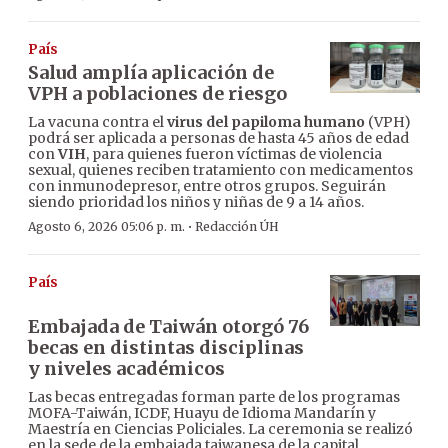
País
Salud amplía aplicación de
VPH a poblaciones de riesgo
La vacuna contra el
virus del papiloma humano
(VPH)
podrá ser aplicada a personas de hasta 45 años de edad
con
VIH
, para quienes fueron víctimas de violencia
sexual, quienes reciben tratamiento con medicamentos
con inmunodepresor, entre otros grupos. Seguirán
siendo prioridad los niños y niñas de 9 a 14 años.
·
Agosto 6, 2026 05:06 p. m.
Redacción ÚH
País
Embajada de Taiwán otorgó 76
becas en distintas disciplinas
y niveles académicos
Las becas entregadas forman parte de los programas
MOFA-Taiwán, ICDF, Huayu de Idioma Mandarín y
Maestría en Ciencias Policiales. La ceremonia se realizó
en la sede de la embajada taiwanesa de la capital.