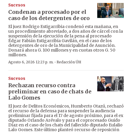
Sucesos
Condenan a procesado por el
caso de los detergentes de oro
El juez Rodrigo Estigarribia condenó esta mañana, en
un procedimiento abreviado, a dos años de cárcel con la
suspensión de la ejecución de la pena al procesado
Édgar Fabián Estigarribia Gavilán, en el caso de los
detergentes de oro de la Municipalidad de Asunción.
Donará ahora G. 100 millones y en cuotas otros G. 50
millones.
·
Agosto 6, 2026 12:23 p. m.
Redacción ÚH
Sucesos
Rechazan recurso contra
preliminar en caso de chats de
Lalo Gomes
El juez de Delitos Económicos, Humberto Otazú, rechazó
el recurso de la defensa para suspender la audiencia
preliminar fijada para el 17 de agosto próximo, para el ex
diputado Orlando Arévalo y para el coprocesado Guido
Díaz en el caso de los chats del fallecido diputado Eulalio
Lalo Gomes. Este último planteó recurso de reposición