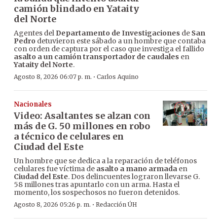
camión blindado en Yataity
del Norte
Agentes del
Departamento de Investigaciones
de
San
Pedro
detuvieron este sábado a un hombre que contaba
con orden de captura por el caso que investiga el fallido
asalto a un camión transportador de caudales
en
Yataity del Norte
.
·
Agosto 8, 2026 06:07 p. m.
Carlos Aquino
Nacionales
Video: Asaltantes se alzan con
más de G. 50 millones en robo
a técnico de celulares en
Ciudad del Este
Un hombre que se dedica a la reparación de teléfonos
celulares fue víctima de
asalto a mano armada
en
Ciudad del Este
. Dos delincuentes lograron llevarse G.
58 millones tras apuntarlo con un arma. Hasta el
momento, los sospechosos no fueron detenidos.
·
Agosto 8, 2026 05:26 p. m.
Redacción ÚH