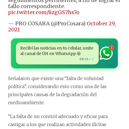
seguimientos pertinentes, a fin de lograr el
fallo correspondiente.
pic.twitter.com/8zgGS7hs7o
— PRO COSARA (@ProCosara)
October 29,
2021
Recibí las noticias en tu celular, unite
1
al canal de ÚH en WhatsApp 🤩
✓✓
08:31
Señalaron que existe una “falta de voluntad
política”, considerando esto como una de las
principales causas de la degradación del
medioambiente.
“La falta de un control adecuado y eficaz para
castigar a los que realizan actividades ilícitas