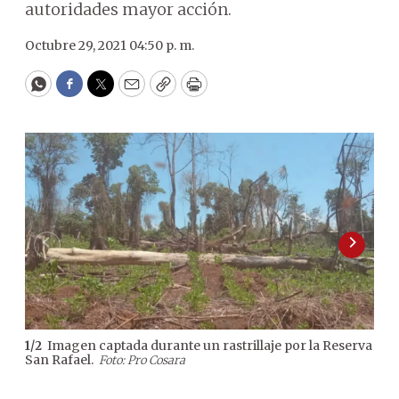
autoridades mayor acción.
Octubre 29, 2021 04:50 p. m.
WhatsApp
Facebook
Twitter
Email
Copy
Print
Imagen captada durante un rastrillaje por la Reserva
1
/
2
2
/
2
San Rafael.
por 
Foto: Pro Cosara
imp