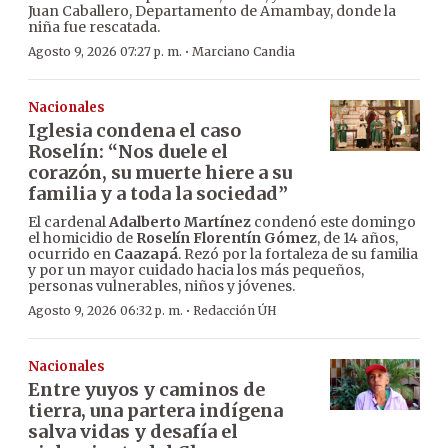
Juan Caballero, Departamento de Amambay, donde la
niña fue rescatada.
·
Agosto 9, 2026 07:27 p. m.
Marciano Candia
Nacionales
Iglesia condena el caso
Roselín: “Nos duele el
corazón, su muerte hiere a su
familia y a toda la sociedad”
El cardenal
Adalberto Martínez
condenó este domingo
el homicidio de
Roselín Florentín Gómez
, de 14 años,
ocurrido en
Caazapá
. Rezó por la fortaleza de su familia
y por un mayor cuidado hacia los más pequeños,
personas vulnerables, niños y jóvenes.
·
Agosto 9, 2026 06:32 p. m.
Redacción ÚH
Nacionales
Entre yuyos y caminos de
tierra, una partera indígena
salva vidas y desafía el