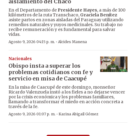
aislamiento del Chaco
En el Departamento de
Presidente Hayes
, a más de 100
kilómetros de la ruta Transchaco,
Graciela Benítez
asiste partos en zonas aisladas del Paraguay utilizando
remedios naturales y yuyos medicinales. Su trabajo no
recibe remuneración y es fundamental para salvar
vidas.
·
Agosto 9, 2026 04:15 p. m.
Alcides Manena
Nacionales
Obispo insta a superar los
problemas cotidianos con fe y
servicio en misa de Caacupé
En la misa de Caacupé de este domingo, monseñor
Ricardo Valenzuela instó a los fieles a no dejarse vencer
por la crisis económica y los problemas familiares,
llamando a transformar el miedo en acción concreta a
través de la fe.
·
Agosto 9, 2026 01:07 p. m.
Karina Abigail Gómez