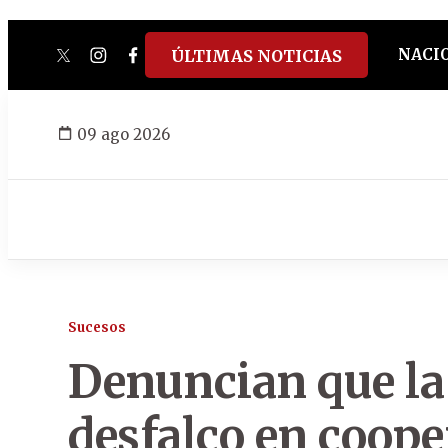
NACI
ÚLTIMAS NOTICIAS
twitter
instagram
facebook
tiktok
youtube
spotify
09 ago 2026
Sucesos
Denuncian que la 
desfalco en coope