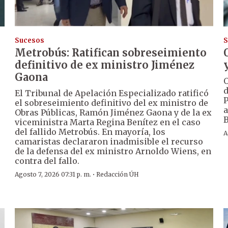
Sucesos
S
Metrobús: Ratifican sobreseimiento
definitivo de ex ministro Jiménez
Gaona
O
d
El Tribunal de Apelación Especializado ratificó
P
el sobreseimiento definitivo del ex ministro de
a
Obras Públicas, Ramón Jiménez Gaona y de la ex
B
viceministra Marta Regina Benítez en el caso
del fallido Metrobús. En mayoría, los
A
camaristas declararon inadmisible el recurso
de la defensa del ex ministro Arnoldo Wiens, en
contra del fallo.
·
Agosto 7, 2026 07:31 p. m.
Redacción ÚH