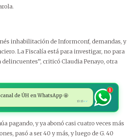
arola.
enés inhabilitación de Informconf, demandas, y
ciero. La Fiscalía está para investigar, no para
 delincuentes”, criticó Claudia Penayo, otra
1
 al canal de ÚH en WhatsApp 🤩
13:13
✓✓
núa pagando, y ya abonó casi cuatro veces más
ones, pasó a ser 40 y más, y luego de G. 40