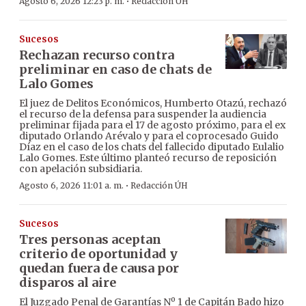
·
Agosto 6, 2026 12:23 p. m.
Redacción ÚH
Sucesos
Rechazan recurso contra
preliminar en caso de chats de
Lalo Gomes
El juez de Delitos Económicos, Humberto Otazú, rechazó
el recurso de la defensa para suspender la audiencia
preliminar fijada para el 17 de agosto próximo, para el ex
diputado Orlando Arévalo y para el coprocesado Guido
Díaz en el caso de los chats del fallecido diputado Eulalio
Lalo Gomes. Este último planteó recurso de reposición
con apelación subsidiaria.
·
Agosto 6, 2026 11:01 a. m.
Redacción ÚH
Sucesos
Tres personas aceptan
criterio de oportunidad y
quedan fuera de causa por
disparos al aire
El Juzgado Penal de Garantías Nº 1 de Capitán Bado hizo