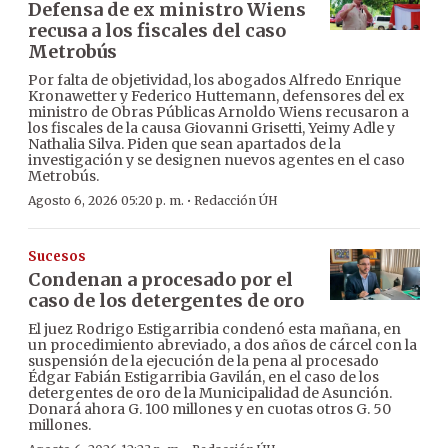
Defensa de ex ministro Wiens
recusa a los fiscales del caso
Metrobús
Por falta de objetividad, los abogados Alfredo Enrique
Kronawetter y Federico Huttemann, defensores del ex
ministro de Obras Públicas Arnoldo Wiens recusaron a
los fiscales de la causa Giovanni Grisetti, Yeimy Adle y
Nathalia Silva. Piden que sean apartados de la
investigación y se designen nuevos agentes en el caso
Metrobús.
·
Agosto 6, 2026 05:20 p. m.
Redacción ÚH
Sucesos
Condenan a procesado por el
caso de los detergentes de oro
El juez Rodrigo Estigarribia condenó esta mañana, en
un procedimiento abreviado, a dos años de cárcel con la
suspensión de la ejecución de la pena al procesado
Édgar Fabián Estigarribia Gavilán, en el caso de los
detergentes de oro de la Municipalidad de Asunción.
Donará ahora G. 100 millones y en cuotas otros G. 50
millones.