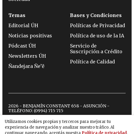
Temas
Bases y Condiciones
Editorial ÚH
Políticas de Privacidad
Noticias positivas
Política de uso de la IA
Pódcast ÚH
Servicio de
Suscripción a Crédito
Newsletters ÚH
Política de Calidad
Ñandejara Ñe’ẽ
2026 - BENJAMÍN CONSTANT 658 - ASUNCIÓN -
TELÉFONO:
(0994) 715 715
Utilizamos cookies propias y terceros para mejorar tu
experiencia de navegación y analizar nuestro tráfico. Al
twitter
instagram
facebook
tiktok
youtube
spotify
continuar navegando, aceptás nuestra
Política de privacidad
.