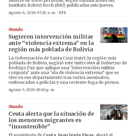
muerte de 9.600 personas, según estimaciones del
Instituto Robert Koch (RKI) publicadas este jueves.
·
Agosto 6, 2026 07:26 a. m.
EFE
Mundo
Sugieren intervención militar
ante “violencia extrema” en la
región más poblada de Bolivia
La Gobernación de Santa Cruz (este), la región más
poblada de Bolivia, sugirió este miércoles al Gobierno de
Rodrigo Paz que aplique una “intervención militar
conjunta” ante una “ola de violencia extrema” que se
vive en ese departamento tras varios asesinatos,
emboscadas a policías y una reciente fuga de presos.
Agosto 5, 2026 10:40 p. m.
Mundo
Ceuta alerta que la situación de
los menores migrantes es
“insostenible”
El presidente de
Ceuta
,
Juan Jesús Vivas
, alertó el